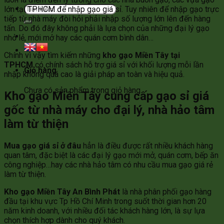
Tìm
lớn tại TPHCM để nhập gạo giá sỉ. Tuy nhiên để nhập gạo trực
kiếm:
tiếp từ nhà máy đòi hỏi phải nhập số lượng lớn lên đến hàng
tấn. Do đó đây không phải là lựa chọn của những đại lý gạo
nhỏ lẻ, mới mở hay các quán cơm bình dân…
Chính vì vậy tìm kiếm những
kho gạo Miền Tây tại
TPHCM
có chính sách hỗ trợ giá sỉ với khối lượng mỗi lần
Giỏ hàng
nhập không quá cao là giải pháp an toàn và hiệu quả.
Chưa có sản phẩm trong giỏ hàng.
Kho gạo Miền Tây cung cấp gạo sỉ giá
gốc từ nhà máy cho đại lý, nhà hảo tâm
làm từ thiện
Mua gạo giá sỉ ở đâu
hẳn là điều được rất nhiều khách hàng
quan tâm, đặc biệt là các đại lý gạo mới mở, quán cơm, bếp ăn
công nghiệp…hay các nhà hảo tâm có nhu cầu mua gạo giá rẻ
làm từ thiện.
Kho gạo Miền Tây An Bình Phát
là nhà phân phối gạo hàng
đầu tại khu vực Tp Hồ Chí Minh trong suốt thời gian hơn 20
năm kinh doanh, với nhiều đối tác khách hàng lớn, là sự lựa
chọn thích hợp dành cho quý khách.