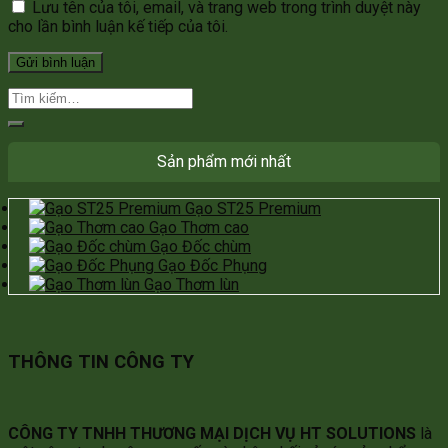
Lưu tên của tôi, email, và trang web trong trình duyệt này
cho lần bình luận kế tiếp của tôi.
Sản phẩm mới nhất
Gạo ST25 Premium
Gạo Thơm cao
Gạo Đốc chùm
Gạo Đốc Phụng
Gạo Thơm lùn
THÔNG TIN CÔNG TY
CÔNG TY TNHH THƯƠNG MẠI DỊCH VỤ HT SOLUTIONS
là