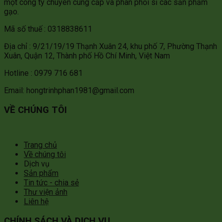
một công ty chuyên cung cấp và phân phối sỉ các sản phẩm
gạo.
Mã số thuế : 0318838611
Địa chỉ : 9/21/19/19 Thạnh Xuân 24, khu phố 7, Phường Thạnh
Xuân, Quận 12, Thành phố Hồ Chí Minh, Việt Nam
Hotline : 0979 716 681
Email: hongtrinhphan1981@gmail.com
VỀ CHÚNG TÔI
Trang chủ
Về chúng tôi
Dịch vụ
Sản phẩm
Tin tức - chia sẻ
Thư viện ảnh
Liên hệ
CHÍNH SÁCH VÀ DỊCH VỤ