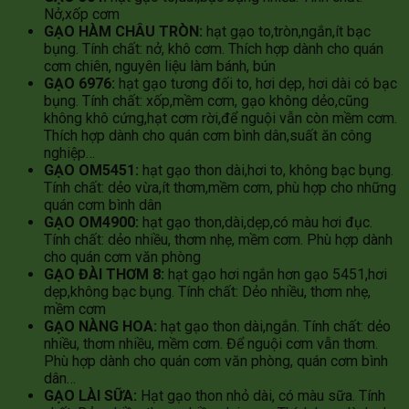
Nở,xốp cơm
GẠO HÀM CHÂU TRÒN:
hạt gạo to,tròn,ngắn,ít bạc
bụng. Tính chất: nở, khô cơm. Thích hợp dành cho quán
cơm chiên, nguyên liệu làm bánh, bún
GẠO 6976:
hạt gạo tương đối to, hơi dẹp, hơi dài có bạc
bụng. Tính chất: xốp,mềm cơm, gạo không dẻo,cũng
không khô cứng,hạt cơm rời,để nguội vẫn còn mềm cơm.
Thích hợp dành cho quán cơm bình dân,suất ăn công
nghiệp…
GẠO OM5451:
hạt gạo thon dài,hơi to, không bạc bụng.
Tính chất: dẻo vừa,ít thơm,mềm cơm, phù hợp cho những
quán cơm bình dân
GẠO OM4900:
hạt gạo thon,dài,dẹp,có màu hơi đục.
Tính chất: dẻo nhiều, thơm nhẹ, mềm cơm. Phù hợp dành
cho quán cơm văn phòng
GẠO ĐÀI THƠM 8:
hạt gạo hơi ngắn hơn gạo 5451,hơi
dẹp,không bạc bụng. Tính chất: Dẻo nhiều, thơm nhẹ,
mềm cơm
GẠO NÀNG HOA:
hạt gạo thon dài,ngắn. Tính chất: dẻo
nhiều, thơm nhiều, mềm cơm. Để nguội cơm vẫn thơm.
Phù hợp dành cho quán cơm văn phòng, quán cơm bình
dân…
GẠO LÀI SỮA:
Hạt gạo thon nhỏ dài, có màu sữa. Tính