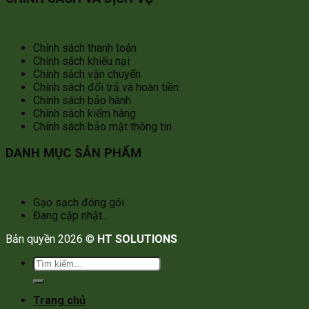
Chính sách thanh toán
Chính sách khiếu nại
Chính sách vận chuyển
Chính sách đổi trả và hoàn tiền
Chính sách bảo hành
Chính sách kiểm hàng
Chính sách bảo mật thông tin
DANH MỤC SẢN PHẨM
Gạo sạch đóng gói
Đang cập nhật...
Bản quyền 2026 ©
HT SOLUTIONS
Tìm
kiếm:
Trang chủ