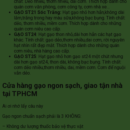
chất: Dẻo nhiều, thơm nhiều, dai cơm. Thích hợp dành cho
quán cơm văn phòng, cơm công ty, cơm nhà xe…
GẠO ST21 Sóc Trăng:
Hạt gạo nhỏ hơn hẳn,không dài
lắm,trắng trong hay màu sữa,không bạc bụng. Tính chất:
dẻo, thơm nhiều, mềm cơm. Thích hợp dành cho những
quán cơm niêu cao cấp.
GẠO ST24
: Hạt gạo thon nhỏ,dài hơn hẳn các hạt gạo
khác. Tính chất: gạo dẻo,thơm nhiều,dai cơm, rời nguyên
hạt nhìn rất đẹp mắt. Thích hợp dành cho những quán
cơm niêu, nhà hàng cao cấp.
GẠO ST25
: Hạt gạo nhỏ hơn gạo st24 một chút nhưng
dài hơn gạo st24, thon dài, không bạc bụng. Tính chất:
cơm dẻo nhiều,thơm nhiều, dai, mềm cơm. Cơm để nguội
vẫn dẻo.
Cửa hàng gạo ngon sạch, giao tận nhà
tại TPHCM
Ai ơi nhớ lấy câu này
Gạo ngon chuẩn sạch phải là 3 KHÔNG:
– Không dư lượng thuốc bảo vệ thực vật