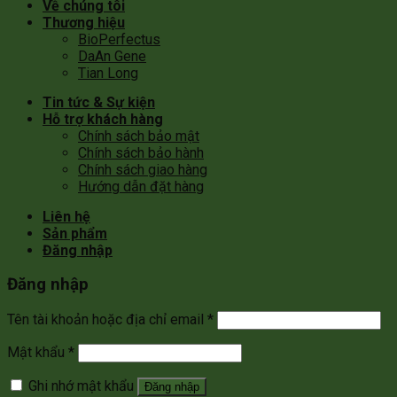
Về chúng tôi
Thương hiệu
BioPerfectus
DaAn Gene
Tian Long
Tin tức & Sự kiện
Hỗ trợ khách hàng
Chính sách bảo mật
Chính sách bảo hành
Chính sách giao hàng
Hướng dẫn đặt hàng
Liên hệ
Sản phẩm
Đăng nhập
Đăng nhập
Tên tài khoản hoặc địa chỉ email
*
Mật khẩu
*
Ghi nhớ mật khẩu
Đăng nhập