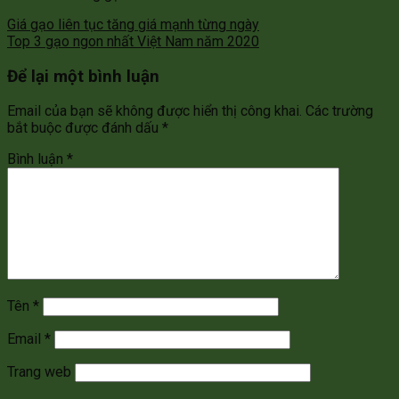
Giá gạo liên tục tăng giá mạnh từng ngày
Top 3 gạo ngon nhất Việt Nam năm 2020
Để lại một bình luận
Email của bạn sẽ không được hiển thị công khai.
Các trường
bắt buộc được đánh dấu
*
Bình luận
*
Tên
*
Email
*
Trang web