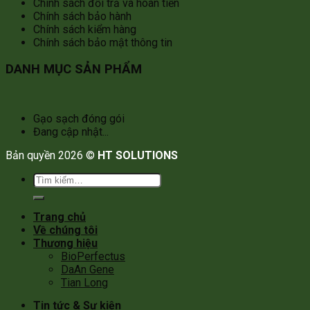
Chính sách đổi trả và hoàn tiền
Chính sách bảo hành
Chính sách kiểm hàng
Chính sách bảo mật thông tin
DANH MỤC SẢN PHẨM
Gạo sạch đóng gói
Đang cập nhật...
Bản quyền 2026 ©
HT SOLUTIONS
Tìm
kiếm:
Trang chủ
Về chúng tôi
Thương hiệu
BioPerfectus
DaAn Gene
Tian Long
Tin tức & Sự kiện