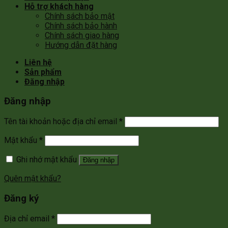
Hỗ trợ khách hàng
Chính sách bảo mật
Chính sách bảo hành
Chính sách giao hàng
Hướng dẫn đặt hàng
Liên hệ
Sản phẩm
Đăng nhập
Đăng nhập
Tên tài khoản hoặc địa chỉ email
*
Mật khẩu
*
Ghi nhớ mật khẩu
Đăng nhập
Quên mật khẩu?
Đăng ký
Địa chỉ email
*