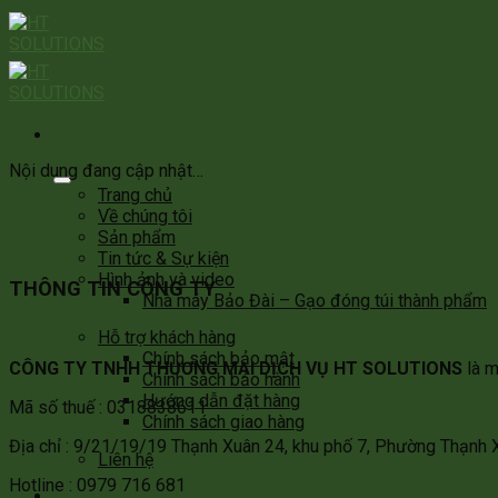
Skip
to
content
Nội dung đang cập nhật…
Trang chủ
Về chúng tôi
Sản phẩm
Tin tức & Sự kiện
Hình ảnh và video
THÔNG TIN CÔNG TY
Nhà máy Bảo Đài – Gạo đóng túi thành phẩm
Hỗ trợ khách hàng
Chính sách bảo mật
CÔNG TY TNHH THƯƠNG MẠI DỊCH VỤ HT SOLUTIONS
là m
Chính sách bảo hành
Hướng dẫn đặt hàng
Mã số thuế : 0318838611
Chính sách giao hàng
Địa chỉ : 9/21/19/19 Thạnh Xuân 24, khu phố 7, Phường Thạnh 
Liên hệ
Hotline : 0979 716 681