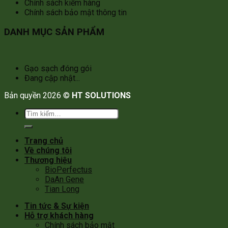
Chính sách kiểm hàng
Chính sách bảo mật thông tin
DANH MỤC SẢN PHẨM
Gạo sạch đóng gói
Đang cập nhật...
Bản quyền 2026 ©
HT SOLUTIONS
Tìm
kiếm:
Trang chủ
Về chúng tôi
Thương hiệu
BioPerfectus
DaAn Gene
Tian Long
Tin tức & Sự kiện
Hỗ trợ khách hàng
Chính sách bảo mật