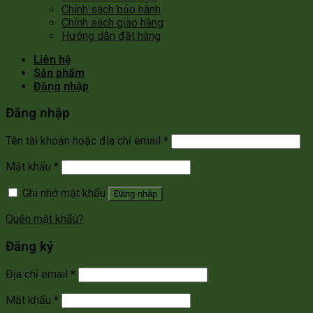
Chính sách bảo hành
Chính sách giao hàng
Hướng dẫn đặt hàng
Liên hệ
Sản phẩm
Đăng nhập
Đăng nhập
Tên tài khoản hoặc địa chỉ email
*
Mật khẩu
*
Ghi nhớ mật khẩu
Đăng nhập
Quên mật khẩu?
Đăng ký
Địa chỉ email
*
Mật khẩu
*