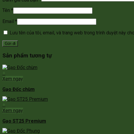
Tên
*
Email
*
Lưu tên của tôi, email, và trang web trong trình duyệt này cho 
Sản phẩm tương tự
+
Xem ngay
Gạo Đốc chùm
+
Xem ngay
Gạo ST25 Premium