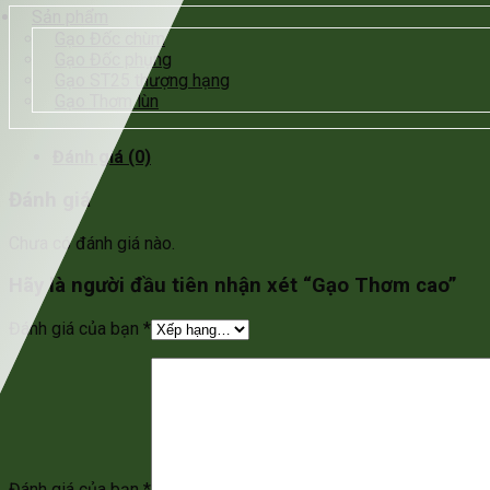
Sản phẩm
Gạo Đốc chùm
Gạo Đốc phụng
Gạo ST25 thượng hạng
Gạo Thơm lùn
Đánh giá (0)
Đánh giá
Chưa có đánh giá nào.
Hãy là người đầu tiên nhận xét “Gạo Thơm cao”
Đánh giá của bạn
*
Đánh giá của bạn
*