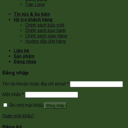
Tian Long
Tin tức & Sự kiện
Hỗ trợ khách hàng
Chính sách bảo mật
Chính sách bảo hành
Chính sách giao hàng
Hướng dẫn đặt hàng
Liên hệ
Sản phẩm
Đăng nhập
Đăng nhập
Tên tài khoản hoặc địa chỉ email
*
Mật khẩu
*
Ghi nhớ mật khẩu
Đăng nhập
Quên mật khẩu?
Đăng ký