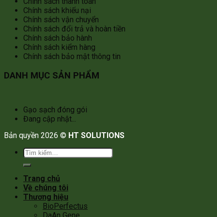
Chính sách thanh toán
Chính sách khiếu nại
Chính sách vận chuyển
Chính sách đổi trả và hoàn tiền
Chính sách bảo hành
Chính sách kiểm hàng
Chính sách bảo mật thông tin
DANH MỤC SẢN PHẨM
Gạo sạch đóng gói
Đang cập nhật...
Bản quyền 2026 ©
HT SOLUTIONS
Tìm
kiếm:
Trang chủ
Về chúng tôi
Thương hiệu
BioPerfectus
DaAn Gene