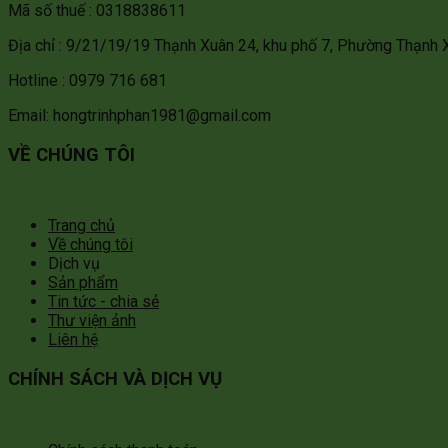
Mã số thuế : 0318838611
Địa chỉ : 9/21/19/19 Thạnh Xuân 24, khu phố 7, Phường Thạnh 
Hotline : 0979 716 681
Email: hongtrinhphan1981@gmail.com
VỀ CHÚNG TÔI
Trang chủ
Về chúng tôi
Dịch vụ
Sản phẩm
Tin tức - chia sẻ
Thư viện ảnh
Liên hệ
CHÍNH SÁCH VÀ DỊCH VỤ